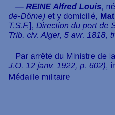
— REINE Alfred Louis
, n
de-Dôme)
et y domicilié,
Mat
T.S.F.
],
Direction du port de 
Trib. civ. Alger, 5 avr. 1818,
Par arrêté du Ministre de l
J.O. 12 janv. 1922, p. 602)
, 
e
Médaille militair