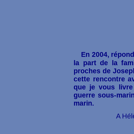
En 2004
, répon
la part de la fami
proches de Joseph
cette rencontre av
que je vous livr
guerre sous-marin
marin.
A Hél