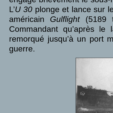
L’
U 30
plonge et lance sur le 
américain
Gulflight
(5189 t
Commandant qu’après le la
remorqué jusqu’à un port ma
guerre.