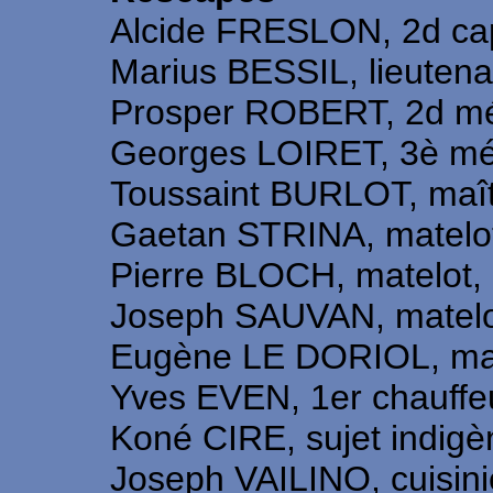
Alcide FRESLON, 2d cap
Marius BESSIL, lieutena
Prosper ROBERT, 2d méc
Georges LOIRET, 3è méc
Toussaint BURLOT, maîtr
Gaetan STRINA, matelot
Pierre BLOCH, matelot,
Joseph SAUVAN, matelot
Eugène LE DORIOL, mat
Yves EVEN, 1er chauffeu
Koné CIRE, sujet indigè
Joseph VAILINO, cuisini