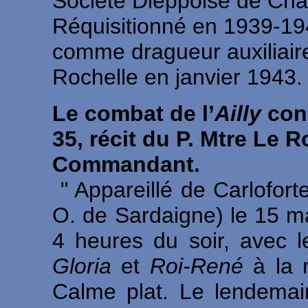
Société Dieppoise de Chal
Réquisitionné en 1939-19
comme dragueur auxiliair
Rochelle en janvier 1943.
Le combat de l’
Ailly
con
35, récit du P. Mtre Le 
Commandant.
" Appareillé de Carlofort
O. de Sardaigne) le 15 m
4 heures du soir, avec le
Gloria
et
Roi-René
à la 
Calme plat. Le lendemai