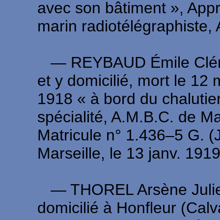
avec son bâtiment », Appr
marin radiotélégraphiste
― REYBAUD Émile Clément
et y domicilié, mort le 12 
1918 « à bord du chalutie
spécialité, A.M.B.C. de Ma
Matricule n° 1.436–5 G. (J
Marseille, le 13 janv. 191
― THOREL Arsène Julien, 
domicilié à Honfleur (Cal