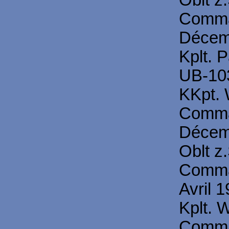
Oblt z
Comma
Décem
Kplt. 
UB-103
KKpt.
Comma
Décem
Oblt z
Comma
Avril 1
Kplt. 
Comma