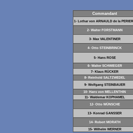
Commandant
1- Lothar von ARNAULD de la PERIE
2- Walter FORSTMANN
3- Max VALENTINER
4- Otto STEINBRINCK
5- Hans ROSE
6- Walter SCHWIEGER
7- Klaus RÜCKER
8- Reinhold SALTZWEDEL
9- Wolfgang STEINBAUER
10- Hans von MELLENTHIN
11- Waldemar KOPHAMEL
12- Otto WÜNSCHE
13- Konrad GANSSER
14- Robert MORATH
15- Wilhelm WERNER