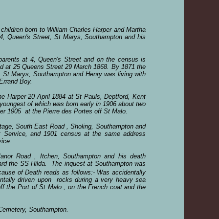
hildren born to William Charles Harper and Martha
4, Queen's Street, St Marys, Southampton and his
rents at 4, Queen's Street and on the census is
ed at 25 Queens Street 29 March 1868. By 1871 the
, St Marys, Southampton and Henry was living with
Errand Boy.
 Harper 20 April 1884 at St Pauls, Deptford, Kent
 youngest of which was born early in 1906 about two
r 1905 at the Pierre des Portes off St Malo.
age, South East Road , Sholing, Southampton and
 Service, and 1901 census at the same address
ice.
or Road , Itchen, Southampton and his death
oard the SS Hilda. The inquest at Southampton was
use of Death reads as follows:- Was accidentally
ntally driven upon rocks during a very heavy sea
f the Port of St Malo , on the French coat and the
 Cemetery, Southampton.