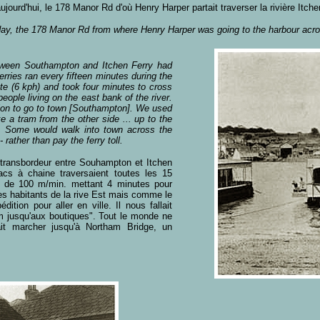
ourd'hui, le 178 Manor Rd d'où Henry Harper partait traverser la rivière Itchen 
ay, the 178 Manor Rd from where Henry Harper was going to the harbour acros
between Southampton and Itchen Ferry had
ries ran every fifteen minutes during the
te (6 kph) and took four minutes to cross
eople living on the east bank of the river.
ion to go to town [Southampton]. We used
e a tram from the other side ... up to the
y. Some would walk into town across the
 rather than pay the ferry toll.
transbordeur entre Souhampton et Itchen
s à chaine traversaient toutes les 15
se de 100 m/min. mettant 4 minutes pour
 des habitants de la rive Est mais comme le
ition pour aller en ville. Il nous fallait
am jusqu'aux boutiques". Tout le monde ne
it marcher jusqu'à Northam Bridge, un