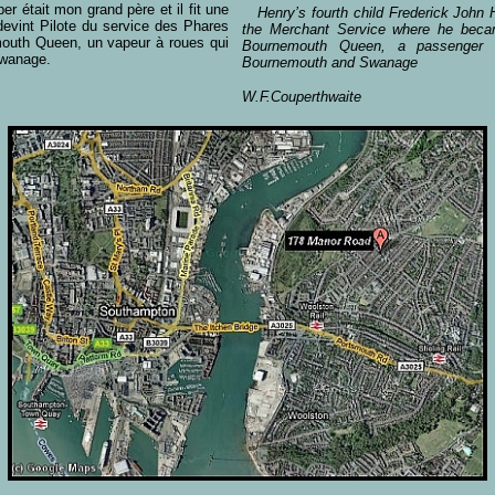
 était mon grand père et il fit une
Henry’s fourth child Frederick John H
devint Pilote du service des Phares
the Merchant Service where he becam
emouth Queen, un vapeur à roues qui
Bournemouth Queen, a passenger 
Swanage.
Bournemouth and Swanage
W.F.Couperthwaite