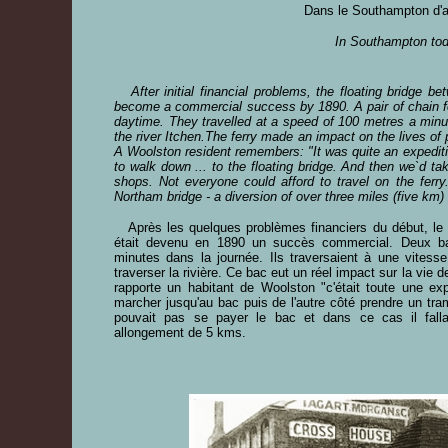
Dans le Southampton d'auj
In Southampton tod
After initial financial problems, the floating bridge 
become a commercial success by 1890. A pair of chain fer
daytime. They travelled at a speed of 100 metres a minu
the river Itchen.The ferry made an impact on the lives of p
A Woolston resident remembers: "It was quite an expedit
to walk down ... to the floating bridge. And then we`d tak
shops. Not everyone could afford to travel on the ferr
Northam bridge - a diversion of over three miles (five km) -
Après les quelques problèmes financiers du début, le 
était devenu en 1890 un succès commercial. Deux bac
minutes dans la journée. Ils traversaient à une vites
traverser la rivière. Ce bac eut un réel impact sur la vie
rapporte un habitant de Woolston "c'était toute une expéd
marcher jusqu'au bac puis de l'autre côté prendre un tr
pouvait pas se payer le bac et dans ce cas il falla
allongement de 5 kms.