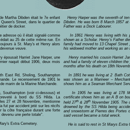
de Martha Dibden était le 7e enfant
Henry Harper was the seventh of ten c
4 Queen's Street, dans le quartier de
Dibden. He was born 8 March 1857 at 
tier de docker.
Father was a Dock Labourer.
e adresse où il était signalé comme
In 1861 Henry was living with his pa
écédait au 25 de cette même rue. En
shown as a Scholar. Henry’s Father di
oujours à St. Mary's et Henry alors
family had moved to 13 Chapel Street 
e devenue veuve.
his widowed mother and working as an 
y épousait Harriet Jane Harper, une
Henry married his cousin Harriet Jane
ernier naquit début 1906, deux mois
and had a family of eleven children the
months after his death on 18th Novembe
th East Rd, Sholing, Southampton
In 1891 he was living at 2 Bath Cott
chande. Le recensement de 1901 le
was shown as a Marineer – Merchant
n de marin de la Marine Marchande.
shows him as a Seaman Merchant Serv
 Southampton (voir ci-dessous) et
In 1905 he was living at 178 Man
breveté à bord du SS Hilda. La
certificate shows him as an A B on b
 les 27 et 28 Novembre, mentionne
th
th
held 27
& 28
November 1905. The ca
 fut par accident jeté sur les récifs
drowned by the SS Hilda being accide
 la côte française durant une forte
and snowstorm at Pierres des Portes of
t devenu une perte totale".
said vessel became a total wreck.
Mary's Extra Cemetery.
He is said to rest in St Marys Extra