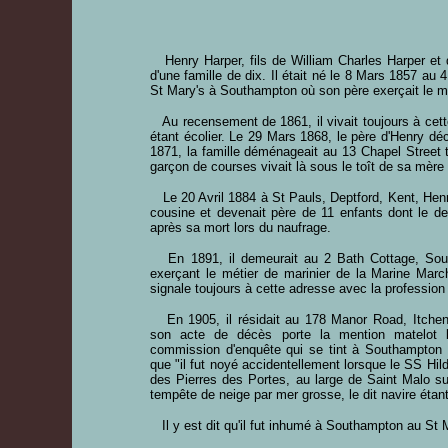
Henry Harper, fils de William Charles Harper et 
d'une famille de dix. Il était né le 8 Mars 1857 au 
St Mary's à Southampton où son père exerçait le mé
Au recensement de 1861, il vivait toujours à cett
étant écolier. Le 29 Mars 1868, le père d'Henry d
1871, la famille déménageait au 13 Chapel Street t
garçon de courses vivait là sous le toît de sa mèr
Le 20 Avril 1884 à St Pauls, Deptford, Kent, Henr
cousine et devenait père de 11 enfants dont le d
après sa mort lors du naufrage.
En 1891, il demeurait au 2 Bath Cottage, Sou
exerçant le métier de marinier de la Marine Mar
signale toujours à cette adresse avec la professio
En 1905, il résidait au 178 Manor Road, Itchen,
son acte de décès porte la mention matelot 
commission d'enquête qui se tint à Southampton
que "il fut noyé accidentellement lorsque le SS Hilda
des Pierres des Portes, au large de Saint Malo sur
tempête de neige par mer grosse, le dit navire étan
Il y est dit qu'il fut inhumé à Southampton au St 