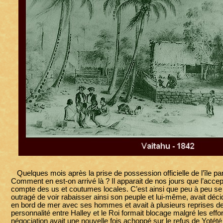
Quelques mois après la prise de possession officielle de l’île par 
Comment en est-on arrivé là ? Il apparait de nos jours que l’accep
compte des us et coutumes locales. C’est ainsi que peu à peu se c
outragé de voir rabaisser ainsi son peuple et lui-même, avait décidé 
en bord de mer avec ses hommes et avait à plusieurs reprises deman
personnalité entre Halley et le Roi formait blocage malgré les effort
négociation avait une nouvelle fois achoppé sur le refus de Yotét