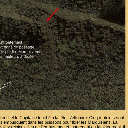
ntit et le Capitaine touché à la tête, s’effondre. Cinq matelots sont
s s’embusquent dans les buissons pour fixer les Marquisiens. La
ley rejoint le lieu de l’embuscade et, parvenant au fatal tournant, il