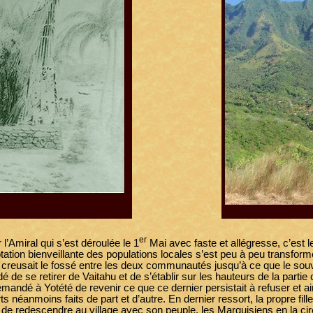
er
l’Amiral qui s’est déroulée le 1
Mai avec faste et allégresse, c’est 
tation bienveillante des populations locales s’est peu à peu transformé
reusait le fossé entre les deux communautés jusqu’à ce que le souver
de se retirer de Vaitahu et de s’établir sur les hauteurs de la partie cen
dé à Yotété de revenir ce que ce dernier persistait à refuser et ainsi
s néanmoins faits de part et d’autre. En dernier ressort, la propre fille
é de redescendre au village avec son peuple, les Marquisiens en la ci