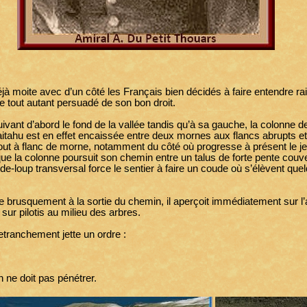
à moite avec d’un côté les Français bien décidés à faire entendre rais
ne tout autant persuadé de son bon droit.
vant d’abord le fond de la vallée tandis qu’à sa gauche, la colonne 
aitahu est en effet encaissée entre deux mornes aux flancs abrupts et
tout à flanc de morne, notamment du côté où progresse à présent le 
 que la colonne poursuit son chemin entre un talus de forte pente couve
t-de-loup transversal force le sentier à faire un coude où s’élèvent q
usquement à la sortie du chemin, il aperçoit immédiatement sur l’
ur pilotis au milieu des arbres.
 retranchement jette un ordre :
 ne doit pas pénétrer.