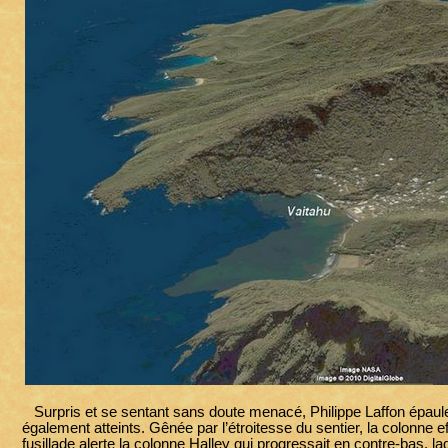
Surpris et se sentant sans doute menacé, Philippe Laffon épaule son
également atteints. Gênée par l’étroitesse du sentier, la colonn
fusillade alerte la colonne Halley qui progressait en contre-bas, la