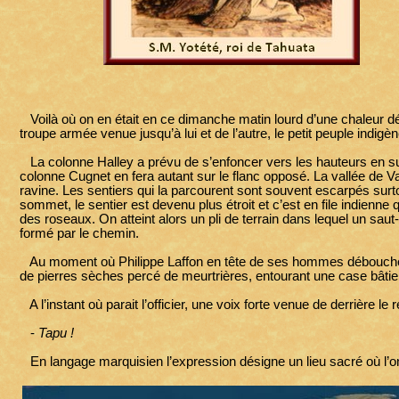
Voilà où on en était en ce dimanche matin lourd d’une chaleur déj
troupe armée venue jusqu’à lui et de l’autre, le petit peuple indigè
La colonne Halley a prévu de s’enfoncer vers les hauteurs en sui
colonne Cugnet en fera autant sur le flanc opposé. La vallée de V
ravine. Les sentiers qui la parcourent sont souvent escarpés sur
sommet, le sentier est devenu plus étroit et c’est en file indienne
des roseaux. On atteint alors un pli de terrain dans lequel un sau
formé par le chemin.
Au moment où Philippe Laffon en tête de ses hommes débouche br
de pierres sèches percé de meurtrières, entourant une case bâtie s
A l’instant où parait l’officier, une voix forte venue de derrière le
-
Tapu !
En langage marquisien l’expression désigne un lieu sacré où l’on