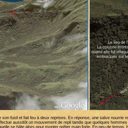
 fusil et fait feu à deux reprises. En réponse, une salve nourrie rete
e effectue aussitôt un mouvement de repli tandis que quelques homme
quelle se hâte alors pour monter prêter main forte. En peu de temps, Hal