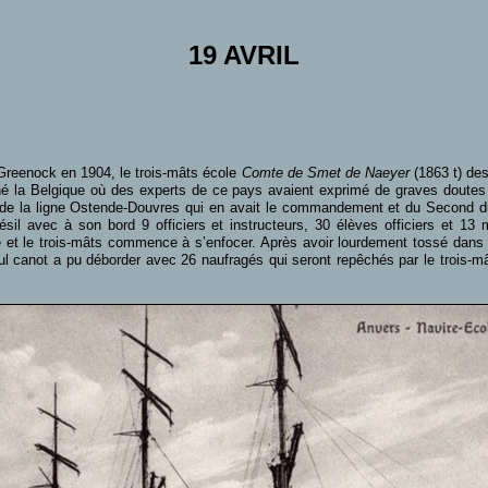
19 AVRIL
reenock en 1904, le trois-mâts école
Comte de Smet de Naeyer
(1863 t) des
agné la Belgique où des experts de ce pays avaient exprimé de graves doutes s
 de la ligne Ostende-Douvres qui en avait le commandement et du Second du n
ésil avec à son bord 9 officiers et instructeurs, 30 élèves officiers et 13
 et le trois-mâts commence à s’enfocer. Après avoir lourdement tossé dans 
ul canot a pu déborder avec 26 naufragés qui seront repêchés par le trois-mâ