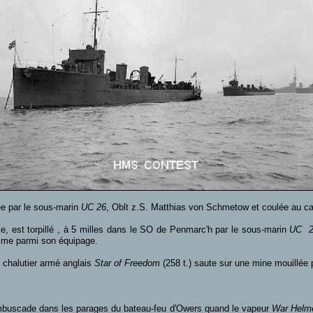
ée par le sous-marin
UC 26
, Oblt z.S. Matthias von Schmetow et coulée au c
ce, est torpillé , à 5 milles dans le SO de Penmarc'h par le sous-marin
UC 2
ime parmi son équipage.
 chalutier armé anglais
Star of Freedom
(258 t.) saute sur une mine mouillée
mbuscade dans les parages du bateau-feu d'Owers quand le vapeur
War Helm