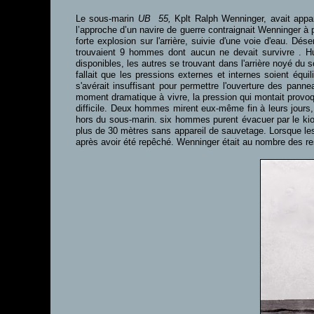
Le sous-marin
UB 55,
Kplt Ralph Wenninger, avait appar
l’approche d’un navire de guerre contraignait Wenninger à 
forte explosion sur l'arrière, suivie d'une voie d'eau. D
trouvaient 9 hommes dont aucun ne devait survivre . Hu
disponibles, les autres se trouvant dans l'arrière noyé du 
fallait que les pressions externes et internes soient équi
s'avérait insuffisant pour permettre l'ouverture des pann
moment dramatique à vivre, la pression qui montait provoqu
difficile. Deux hommes mirent eux-même fin à leurs jours,
hors du sous-marin. six hommes purent évacuer par le kio
plus de 30 mètres sans appareil de sauvetage. Lorsque les 
après avoir été repêché. Wenninger était au nombre des re