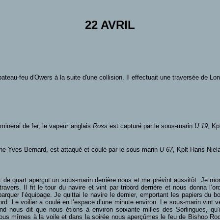
22 AVRIL
ateau-feu d'Owers à la suite d'une collision. Il effectuait une traversée de L
minerai de fer, le vapeur anglais
Ross
est capturé par le sous-marin
U 19
, Kp
ine Yves Bernard, est attaqué et coulé par le sous-marin
U 67
, Kplt Hans Niela
de quart aperçut un sous-marin derrière nous et me prévint aussitôt. Je monte
ers. Il fit le tour du navire et vint par tribord derrière et nous donna l’or
arquer l’équipage. Je quittai le navire le dernier, emportant les papiers du 
ibord. Le voilier a coulé en l’espace d’une minute environ. Le sous-marin vint 
 nous dit que nous étions à environ soixante milles des Sorlingues, qu’il 
 Nous mîmes à la voile et dans la soirée nous aperçûmes le feu de Bishop Roc