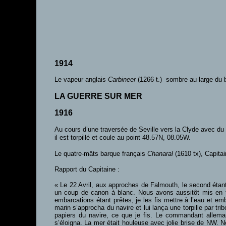
1914
Le vapeur anglais
Carbineer
(1266 t.) sombre au large du b
LA GUERRE SUR MER
1916
Au cours d’une traversée de Seville vers la Clyde avec du 
il est torpillé et coule au point 48.57N, 08.05W.
Le quatre-mâts barque français
Chanaral
(1610 tx), Capita
Rapport du Capitaine :
« Le 22 Avril, aux approches de Falmouth, le second étant 
un coup de canon à blanc. Nous avons aussitôt mis en trav
embarcations étant prêtes, je les fis mettre à l’eau et emb
marin s’approcha du navire et lui lança une torpille par tr
papiers du navire, ce que je fis. Le commandant allemand
s’éloigna. La mer était houleuse avec jolie brise de NW.