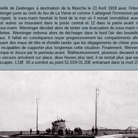
eillé de Zeebruges à destination de la Manche le 21 Avril 1918 avec l'inte
plonger juste au nord du feu de La Varne et comme il atteignait l'immersion p
ésemparé, le sous-marin heurtait le fond de la mer où il restait immobilisé 
it autres se trouvaient dans le poste central et 12 dans la partie avant 
sous-marin. Wenninger décidait alors de tenter une évacuation du sous-marin m
librées. Wenninger ordonna alors de décharger dans le bord l'air des bouteil
eaux. Il fallait en conséquence noyer progressivement les compartiments afin 
ant des maux de tête et d'oreille tandis que les dégagements de chlore prove
 incapables de supporter plus longtemps cette situation. Finalement, Wenninge
sque et douze par le panneau avant. Malheureusement, plusieurs devaient ex
secours arrivèrent sur place, deux heures plus tard, il ne restait plus que s
scapés. L'
UB 55
a sombré au point 51.01N 01.20E entrainant dans la mort 