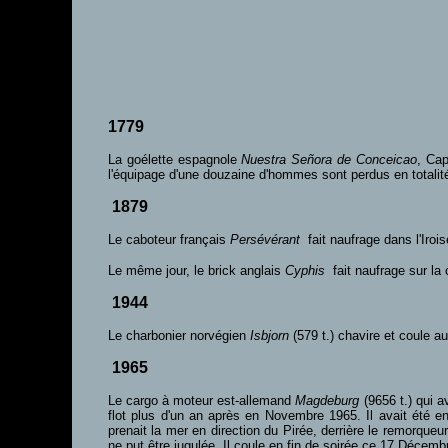
1779
La goélette espagnole
Nuestra Señora de Conceicao
, Cap
l'équipage d'une douzaine d'hommes sont perdus en totalit
1879
Le caboteur français
Persévérant
fait naufrage dans l'Irois
Le même jour, le brick anglais
Cyphis
fait naufrage sur l
1944
Le charbonier norvégien
Isbjorn
(579 t.) chavire et coule 
1965
Le cargo à moteur est-allemand
Magdeburg
(9656 t.) qui a
flot plus d'un an après en Novembre 1965. Il avait été e
prenait la mer en direction du Pirée, derrière le remorque
ne put être jugulée. Il coule en fin de soirée ce 17 Décemb