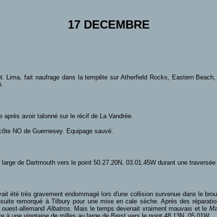
17 DECEMBRE
t. Lima, fait naufrage dans la tempête sur Atherfield Rocks, Eastern Beach,
é.
e après avoir talonné sur le récif de La Vandrée.
a côte NO de Guernesey. Equipage sauvé.
au large de Dartmouth vers le point 50.27.20N, 03.01.45W durant une traversé
vait été très gravement endommagé lors d'une collision survenue dans le brou
nsuite remorqué à Tilbury pour une mise en cale sèche. Après des réparati
ur ouest-allemand
Albatros
. Mais le temps devenait vraiment mauvais et le
Ma
re à une vingtaine de milles au large de Brest vers le point 48.13N, 05.01W.