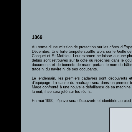
1869
Au terme d’une mission de protection sur les côtes d’Espa
Décembre. Une forte tempête souffle alors sur le Golfe de
Conquet et St Mathieu. Leur examen ne laisse aucune plac
débris sont retrouvés sur la côte ou repêchés dans le goul
documents et de bonnets de marin portant le nom du bâtime
trace ni du navire ni de ses occupants.
Le lendemain, les premiers cadavres sont découverts et 
d’équipage. La cause du naufrage sera dans un premier t
Mage confronté à une nouvelle défaillance de sa machine a
la nuit, il se sera jeté sur les récifs.
En mai 1990, l’épave sera découverte et identifiée au pied d