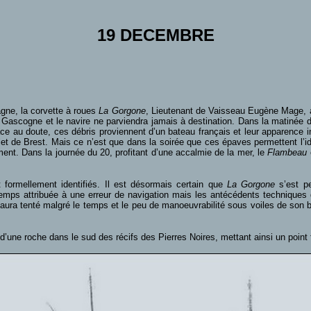
19 DECEMBRE
gne, la corvette à roues
La Gorgone
, Lieutenant de Vaisseau Eugène Mage, a
 Gascogne et le navire ne parviendra jamais à destination. Dans la matinée 
e au doute, ces débris proviennent d’un bateau français et leur apparence i
et de Brest. Mais ce n’est que dans la soirée que ces épaves permettent l’ide
nt. Dans la journée du 20, profitant d’une accalmie de la mer, le
Flambeau
formellement identifiés. Il est désormais certain que
La Gorgone
s’est pe
emps attribuée à une erreur de navigation mais les antécédents techniques
ura tenté malgré le temps et le peu de manoeuvrabilité sous voiles de son bâ
’une roche dans le sud des récifs des Pierres Noires, mettant ainsi un point fi