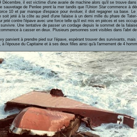
9 Décembre, il est victime d'une avarie de machine alors qu'il se trouve dan
e sauvetage de Penlee prent la mer tandis que l'
Union Star
commence à dériv
rce 10 et par manque d'espace pour évoluer, il doit regagner sa base. Le
 soit jeté à la côte au pied d'une falaise à un demi mille du phare de Tat
r jeté contre l'épave avec une force telle qu'il est mis en pièces et ses occu
survivre. Une tentative de passer un cordage depuis le sommet de la falai
 commence à casser en deux. Plusieurs personnes sont visibles dans l'abri de 
avy parvient à prendre pied sur l'épave, espérant trouver des survivants, mai
, à l'épouse du Capitaine et à ses deux filles ainsi qu'à l'armement de 4 ho