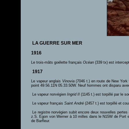
LA GUERRE SUR MER
1916
Le trois-mâts goélette français
Océan
(339 tx) est intercep
1917
Le vapeur anglais
Vinovia
(7046 t.) en route de New York 
point 49.56.11N 05.33.50W. Neuf hommes ont disparu avec
Le vapeur norvégien
Ingrid II
(1145 t.) est torpillé par le 
Le vapeur français
Saint André
(2457 t.) est torpillé et co
Le registre norvégien subit encore deux nouvelles pertes 
z.S. Egon von Werner à 10 milles dans le N15W de Port 
de Barfleur.