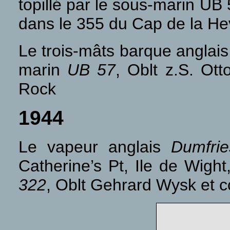
topillé
par le sous-marin UB 
dans le 355 du Cap de la He
Le trois-mâts barque anglai
marin
UB 57
, Oblt z.S. Ot
Rock
1944
Le vapeur anglais
Dumfrie
Catherine’s Pt, Ile de Wig
322
, Oblt Gehrard Wysk et c