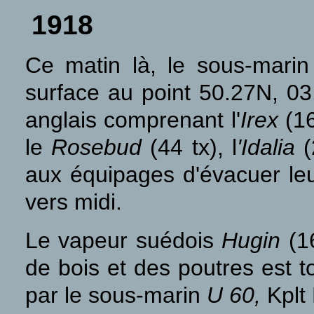
1918
Ce matin là, le sous-marin
surface au point 50.27N, 03.
anglais comprenant l'
Irex
(1
le
Rosebud
(44 tx), l
'Idalia
(2
aux équipages d'évacuer leur
vers midi.
Le vapeur suédois
Hugin
(16
de bois et des poutres est t
par le sous-marin
U 60,
Kplt 