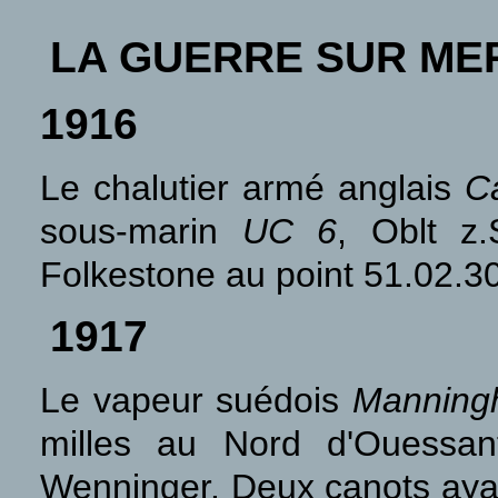
LA GUERRE SUR ME
1916
Le chalutier armé anglais
Ca
sous-marin
UC 6
, Oblt z
Folkestone au point
51.02.3
1917
Le vapeur suédois
Manning
milles au Nord d'Ouessa
Wenninger. Deux canots aya