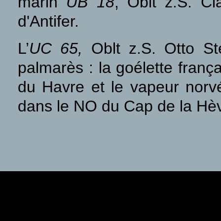
marin
UB 18
, Oblt z.S. C
d'Antifer.
L’
UC 65,
Oblt z.S. Otto St
palmarès : la goélette franç
du Havre et le vapeur nor
dans le NO du Cap de la Hè