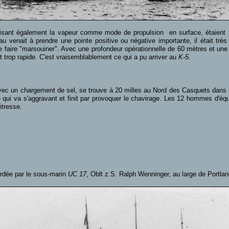
lisant également la vapeur comme mode de propulsion en surface, étaient p
 venait à prendre une pointe positive ou négative importante, il était très d
e faire "marsouiner". Avec une profondeur opérationnelle de 60 mètres et une
t trop rapide. C'est vraisemblablement ce qui a pu arriver au
K-5
.
vec un chargement de sel, se trouve à 20 milles au Nord des Casquets dans u
e qui va s'aggravant et finit par provoquer le chavirage. Les 12 hommes d'é
étresse.
ordée par le sous-marin
UC 17
, Oblt z.S. Ralph Wenninger, au large de Portland