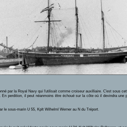
onné par la Royal Navy qui l'utilisait comme croiseur auxilliaire. C'est sous cett
t. En perdition, il peut néanmoins être échoué sur la côte où il devindra une
ar le sous-marin U 55, Kplt Wilhelml Werner au N du Tréport.