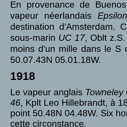
En provenance de Buenos 
vapeur néerlandais
Epsilo
destination d'Amsterdam. C'
sous-marin
UC 17
, Oblt z.S
moins d'un mille dans le S 
50.07.43N 05.01.18W.
1918
Le vapeur anglais
Towneley
46
, Kplt Leo Hillebrandt, à 
point 50.48N 04.48W. Six ho
cette circonstance.