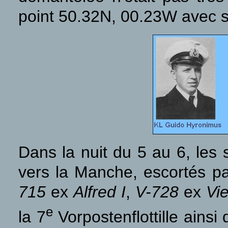
point 50.32N, 00.23W avec 
Dans la nuit du 5 au 6, les
vers la Manche, escortés pa
715
ex
Alfred I
,
V-728
ex
Vi
e
la 7
Vorpostenflottille ains