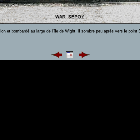
vion et bombardé au large de l’île de Wight. Il sombre peu après vers le poin