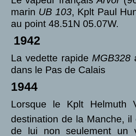
Le vapeur français
Arvor
(96
marin
UB 103
, Kplt Paul Hu
au point 48.51N 05.07W.
1942
La vedette rapide
MGB328
a
dans le Pas de Calais
1944
Lorsque le Kplt Helmuth V
destination de la Manche, il
de lui non seulement un 