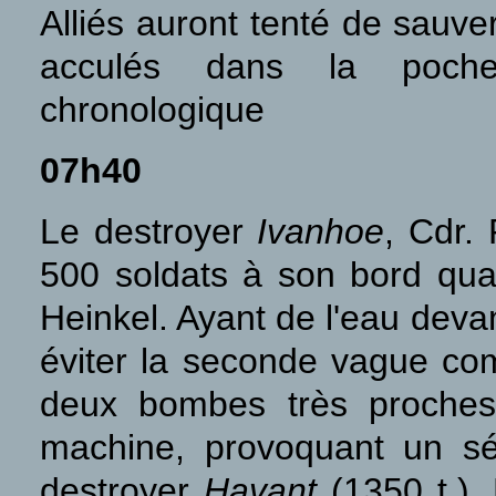
Alliés auront tenté de sauv
acculés dans la poch
chronologique
07h40
Le destroyer
Ivanhoe
, Cdr. 
500 soldats à son bord qua
Heinkel. Ayant de l'eau devan
éviter la seconde vague com
deux bombes très proches
machine, provoquant un sé
destroyer
Havant
(1350 t.)
,
L