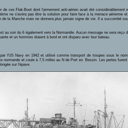
r de ces Flak-Boot dont l'armement anti-aérien avait été considérablement re
me ne s'avéra pas être la solution pour faire face à la menace aérienne et 
ation de la Manche mais ne donnera plus jamais signe de vie. Il a succombé 
rest au soir du 6 également vers la Normandie. Aucun message ne sera reçu de
ante et un hommes étaient à bord et ont disparu avec leur bateau.
é par l'US Navy en 1942 et utilisé comme transport de troupes sous le no
ôte normande et coule à 7,5 milles au N de Port en Bessin. Les pertes furent f
ongée sur l'épave.