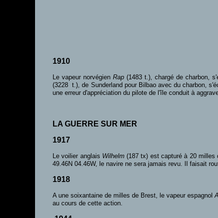
1910
Le vapeur norvégien
Rap
(1483 t.), chargé de charbon, s
(3228 t.), de Sunderland pour Bilbao avec du charbon, s'éc
une erreur d'appréciation du pilote de l'île conduit à aggrav
LA GUERRE SUR MER
1917
Le voilier anglais
Wilhelm
(187 tx) est capturé à 20 milles
49.46N 04.46W, le navire ne sera jamais revu. Il faisait r
1918
A une soixantaine de milles de Brest, le vapeur espagnol
au cours de cette action.