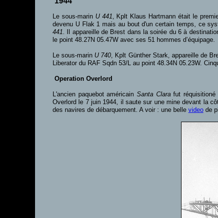
1944
Le sous-marin
U 441
, Kplt Klaus Hartmann était le premie
devenu U Flak 1 mais au bout d'un certain temps, ce systè
441
. Il appareille de Brest dans la soirée du 6 à destin
le point 48.27N 05.47W avec ses 51 hommes d’équipage.
Le sous-marin
U 740
, Kplt Günther Stark, appareille de B
Liberator du RAF Sqdn 53/L au point 48.34N 05.23W. Cinqu
Operation Overlord
L'ancien paquebot américain
Santa Clara
fut réquisition
Overlord le 7 juin 1944, il saute sur une mine devant la c
des navires de débarquement.
A voir : une belle
video
de pl