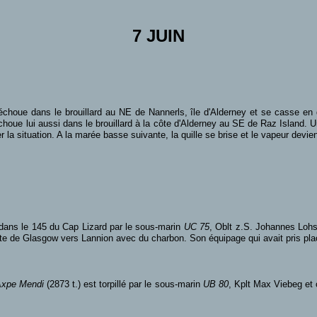
7 JUIN
'échoue dans le brouillard au NE de Nannerls, île d'Alderney et se casse e
houe lui aussi dans le brouillard à la côte d'Alderney au SE de Raz Island. U
er la situation. A la marée basse suivante, la quille se brise et le vapeur devien
 dans le 145 du Cap Lizard par le sous-marin
UC 75
, Oblt z.S. Johannes Lohs
oute de Glasgow vers Lannion avec du charbon. Son équipage qui avait pris pla
Axpe Mendi
(2873 t.) est torpillé par le sous-marin
UB 80
, Kplt Max Viebeg et 