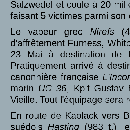
Salzwedel et coule à 20 mil
faisant 5 victimes parmi son
Le vapeur grec
Nirefs
(
d'affrêtement Furness, Whitb
23 Mai à destination de 
Pratiquement arrivé à destin
canonnière française
L'Inco
marin
UC 36
, Kplt Gustav
Vieille. Tout l'équipage sera 
En route de Kaolack vers Br
suédois
Hasting
(983 t.), e