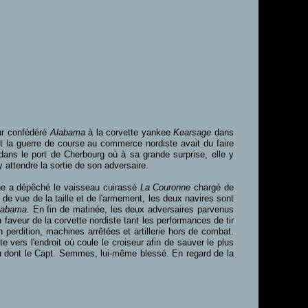
ur confédéré
Alabama
à la corvette yankee
Kearsage
dans
t la guerre de course au commerce nordiste avait du faire
 dans le port de Cherbourg où à sa grande surprise, elle y
y attendre la sortie de son adversaire.
ine a dépêché le vaisseau cuirassé
La Couronne
chargé de
t de vue de la taille et de l'armement, les deux navires sont
labama.
En fin de matinée, les deux adversaires parvenus
 faveur de la corvette nordiste tant les performances de tir
 perdition, machines arrêtées et artillerie hors de combat.
e vers l'endroit où coule le croiseur afin de sauver le plus
u dont le Capt. Semmes, lui-même blessé. En regard de la