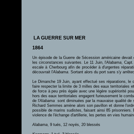
LA GUERRE SUR MER
1864
Un épisode de la Guerre de Sécession américaine devait c
les circonstances suivantes. Le 11 Juin, l'
Alabama
, Capt
escale à Cherbourg afin de procéder à d'urgentes réparat
découvrait l'
Alabama
. Sortant alors du port sans s'y arrête
Le Dimanche 19 Juin, ayant effectué ses réparations, le c
faire respecter la limite de 3 milles des eaux territoriale
de force à peu près égale avec une légère supériorité po
hors des eaux territoriales engagent furieusement le combat
de l'
Alabama
sont diminuées par la mauvaise qualité de s
Richard Semmes amène alors son pavillon et donne l'ord
possible de marins sudistes, faisant ainsi 85 prisonnier
violence de l'échange d'artillerie, les pertes en vies humai
Alabama
, 9 tués, 12 noyés, 20 blessés