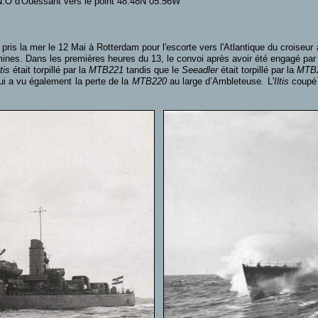
N.O d'Ouessant vers le point 48.48N 05.56W
pris la mer le 12 Mai à Rotterdam pour l'escorte vers l'Atlantique du croiseur 
nes. Dans les premières heures du 13, le convoi après avoir été engagé par le
ltis
était torpillé par la
MTB221
tandis que le
Seeadler
était torpillé par la
MTB
ui a vu également la perte de la
MTB220
au large d’Ambleteuse
.
L'
Iltis
coupé e