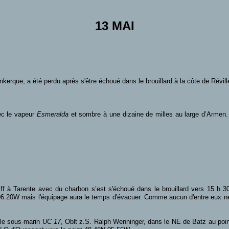
13 MAI
nkerque, a été perdu après s'être échoué dans le brouillard à la côte de Révil
vec le vapeur
Esmeralda
et sombre à une dizaine de milles au large d’Armen. I
iff à Tarente avec du charbon s’est s'échoué dans le brouillard vers 15 h 3
.20W mais l'équipage aura le temps d'évacuer. Comme aucun d'entre eux ne parl
 le sous-marin
UC 17
, Oblt z.S. Ralph Wenninger, dans le NE de Batz au poi