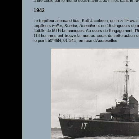
a été coulé par le même sous-marin à 30 milles dans le N
1942
Le torpilleur allemand
Iltis
, Kplt Jacobsen, de la 5-TF avait 
torpilleurs
Falke, Kondor, Seeadler
et de 16 dragueurs de mi
flottille de MTB britanniques. Au cours de l'engagement, l'
I
118 hommes ont trouvé la mort au cours de cette action q
le point 50°46N, 01°34E, en face d'Audreselles.