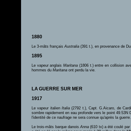
1880
Le 3-mâts français
Australia
(391 t.), en provenance de Du
1895
Le vapeur anglais
Maritana
(1806 t.) entre en collision a
hommes du
Maritana
ont perdu la vie.
LA GUERRE SUR MER
1917
Le vapeur italien
Italia
(2792 t.), Capt. G.Aicaro, de Card
sombre rapidement en eau profonde vers le point 49.53N 06
l'identité de ce naufrage ne sera connue qu'après la guerre.
Le trois-mâts barque danois
Anna
(610 tx) a été coulé par