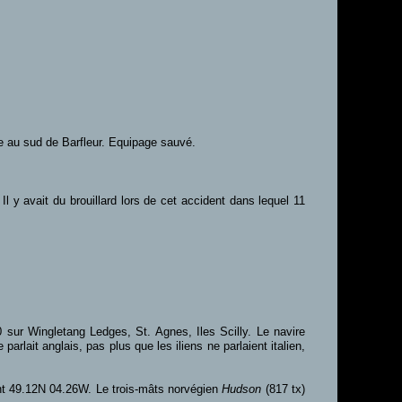
le au sud de Barfleur. Equipage sauvé.
l y avait du brouillard lors de cet accident dans lequel 11
0 sur Wingletang Ledges, St. Agnes, Iles Scilly. Le navire
ait anglais, pas plus que les iliens ne parlaient italien,
nt 49.12N 04.26W. Le trois-mâts norvégien
Hudson
(817 tx)