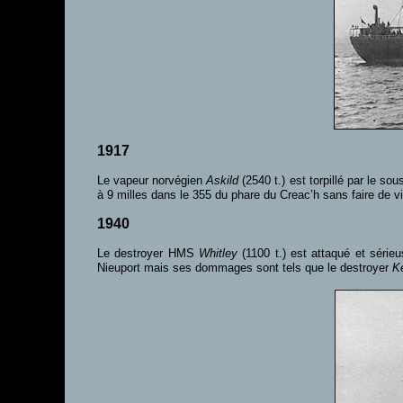
1917
Le vapeur norvégien
Askild
(2540 t.) est torpillé par le so
à 9 milles dans le 355 du phare du Creac’h sans faire de v
1940
Le destroyer HMS
Whitley
(1100 t.) est attaqué et séri
Nieuport mais ses dommages sont tels que le destroyer
Ke