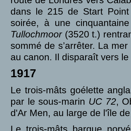
route de Londres vers Calabar
dans le 215 de Start Point
soirée, à une cinquantain
Tullochmoor
(3520 t.) rentra
sommé de s’arrêter. La mer 
au canon. Il disparaît vers l
1917
Le trois-mâts goélette angl
par le sous-marin
UC 72
, O
d'Ar Men, au large de l'île de
Le trois-mâts barque norv