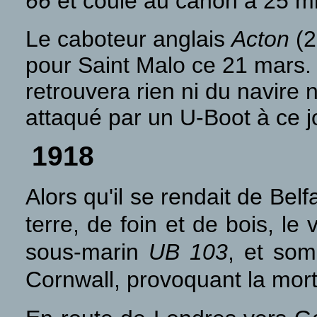
66
et coulé au canon à 25 mil
Le caboteur anglais
Acton
(2
pour Saint Malo ce 21 mars. 
retrouvera rien ni du navire
attaqué par un U-Boot à ce jo
1918
Alors qu'il se rendait de B
terre, de foin et de bois, le
sous-marin
UB 103
, et so
Cornwall, provoquant la mo