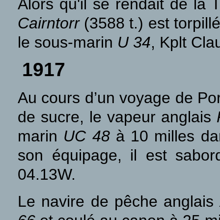
A
lors qu'il se rendait de l
Cairntorr
(3588 t.) est torpil
le sous-marin
U 34
, Kplt Cl
1917
Au cours d’un voyage de Por
de sucre, le vapeur anglais
marin
UC 48
à 10 milles da
son équipage, il est sabo
04.13W.
Le navire de pêche anglais