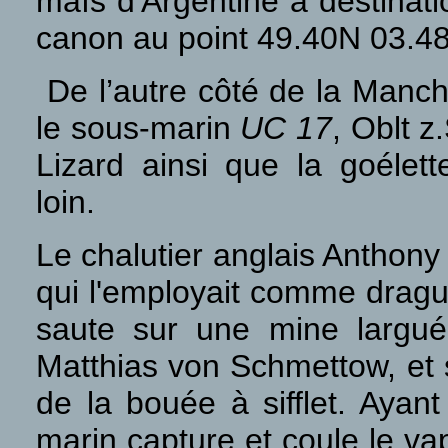
maïs d'Argentine à destinati
canon au point 49.40N 03.4
De l’autre côté de la Manche
le sous-marin
UC 17
, Oblt 
Lizard ainsi que la goélet
loin.
Le chalutier anglais Anthony
qui l'employait comme drague
saute sur une mine largué
Matthias von Schmettow, et 
de la bouée à sifflet. Ayant
marin capture et coule le v