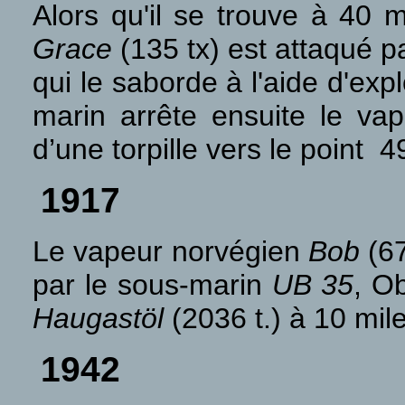
Alors qu'il se trouve à 40 m
Grace
(135 tx) est attaqué p
qui le saborde à l'aide d'ex
marin arrête ensuite le va
d’une torpille vers le point
1917
Le vapeur norvégien
Bob
(67
par le sous-marin
UB 35
, Ob
Haugastöl
(2036 t.) à 10 mil
1942