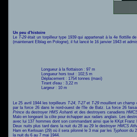
Un peu d'histoire
Le
T-29
était un torpilleur type 1939 qui appartenait à la 4e flottille 
(maintenant Elblag en Pologne), il fut lancé le 16 janvier 1943 et ad
Longueur à la flottaison : 97 m
Longueur hors tout : 102,5 m
Déplacement : 1754 tonnes (maxi)
Tirant d'eau : 3,22 m
Largeur : 10 m
Le 25 avril 1944 les torpilleurs
T-24
,
T-27
et
T-29
mouillent un champ de
par la force 26 dans le nord-ouest de l'île de Batz. La force 26 fai
Prince
du destroyer
HMS Ashanti
et des destroyers canadiens
HMCS
Malo en longeant la côte pour échapper aux radars anglais. Les destr
avec lui 137 hommes dont son commandant ainsi que le KKpt Franz Kohla
Deux nuits plus tard dans la nuit du 28 au 29 le destroyer
HMCS Ath
Ham en Kerlouan (29) où il sera pilonné le 3 mai par les
Typhoon
du
la nuit du 6 au 7 mai 1944.