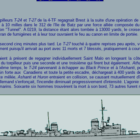
pilleurs
T-24
et
T-27
de la 4-TF regagnait Brest à la suite d'une opération de
 à 10 milles dans le 312 de l'Ile de Batz par une force alliée composée d
ion "Tunnel". A 0219, la distance étant alors tombée à 13000 yards, le croise
cran de fumigènes et à leur tour ouvraient le feu au canon en limite de portée.
 second cinq minutes plus tard. Le
T-27
touché à quatre reprises peu après, 
nt puisqu'il arrivait au port avec 11 morts et 7 blessés, pratiquement à court
ient à présent de regagner individuellement Saint Malo en longeant la côte
ère du torpilleur puis une seconde et une troisième qui firent but également.
Ath
e même temps, le
T-24
parvenanit à échapper au
Black Prince
et à l'
Ashanti
, 
ain forte aux Canadiens et toute la petite escadre, déchargeait à 400 yards d
tte mêlée,
Ashanti
et
Huron
entraient en collision, se causant mutuellement d
mand s'enfonçait, l'incendie diminuait progressivement d'intensité. L'agonie du
marins. Soixante six hommes trouvèrent la mort à son bord, 73 autres furent r