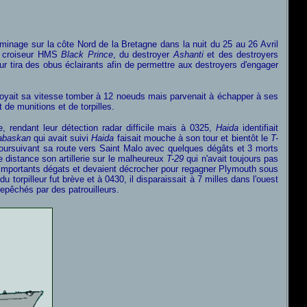
 minage sur la côte Nord de la Bretagne dans la nuit du 25 au 26 Avril
u croiseur HMS
Black Prince
, du destroyer
Ashanti
et des destroyers
ur tira des obus éclairants afin de permettre aux destroyers d'engager
voyait sa vitesse tomber à 12 noeuds mais parvenait à échapper à ses
 de munitions et de torpilles.
, rendant leur détection radar difficile mais à 0325,
Haida
identifiait
abaskan
qui avait suivi
Haida
faisait mouche à son tour et bientôt le
T-
poursuivant sa route vers Saint Malo avec quelques dégâts et 3 morts
e distance son artillerie sur le malheureux
T-29
qui n'avait toujours pas
'importants dégats et devaient décrocher pour regagner Plymouth sous
 torpilleur fut brève et à 0430, il disparaissait à 7 milles dans l'ouest
epêchés par des patrouilleurs.