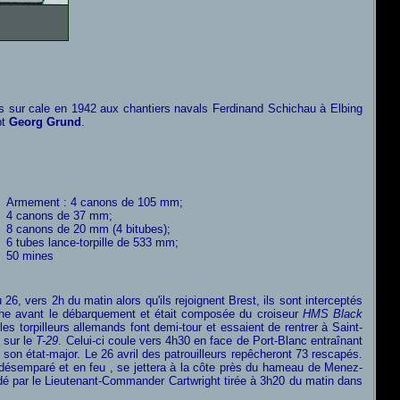
s sur cale en 1942 aux chantiers navals Ferdinand Schichau à Elbing
pt
Georg Grund
.
Armement : 4 canons de 105 mm;
4 canons de 37 mm;
8 canons de 20 mm (4 bitubes);
6 tubes lance-torpille de 533 mm;
50 mines
6, vers 2h du matin alors qu'ils rejoignent Brest, ils sont interceptés
anche avant le débarquement et était composée du croiseur
HMS Black
es torpilleurs allemands font demi-tour et essaient de rentrer à Saint-
 sur le
T-29
. Celui-ci coule vers 4h30 en face de Port-Blanc entraînant
son état-major. Le 26 avril des patrouilleurs repêcheront 73 rescapés.
 désemparé et en feu
, se jettera à la côte près du hameau de Menez-
par le Lieutenant-Commander Cartwright tirée à 3h20 du matin dans