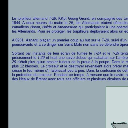
Le torpilleur allemand
T-29
, KKpt Georg Grund, en compagnie des tor
1944. A deux heures du matin le 26, les Allemands étaient détectés
canadiens
Huron, Haida
et
Athabaskan
qui participaient à une opérat
les Allemands. Pour se protéger, les torpilleurs déployaient alors un é
A 0231,
Ashanti
plaçait un premier coup au but sur le
T-29,
suivi d'un
poursuivants et à se diriger sur Saint Malo non sans se défendre âpreme
Sortant par instants de leur écran de fumée le
T-24
et le
T-29
tenta
précisément le
T-29
et tirait une salve d'obus qui s'abattait sur l'arri
29
n'était plus qu'un brasier furieux de la proue à la poupe. Dans l
plus 12 blessés. Le croiseur et le destroyer revenaient alors prêter m
cessé le feu même s'il faiblissait peu à peu. Dans la confusion de ce
la protection du croiseur. Pendant ce temps, à mesure que le navire alle
des Héaux de Bréhat avec tous ses officiers et plusieurs dizaines de 