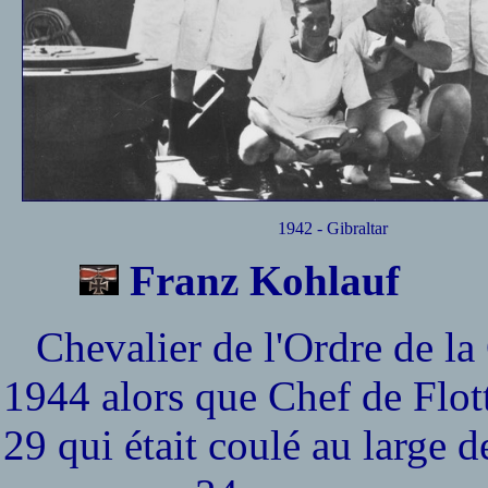
1942 - Gibraltar
Franz Kohlauf
Chevalier de l'Ordre de la C
1944 alors que Chef de Flotti
29 qui était coulé au large d