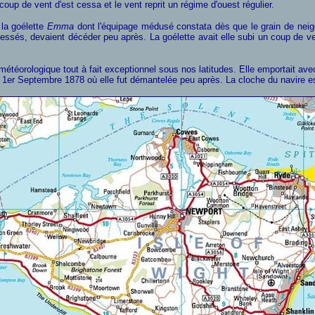
 coup de vent d'est cessa et le vent reprit un régime d'ouest régulier.
 la goélette
Emma
dont l'équipage médusé constata dès que le grain de neig
blessés, devaient décéder peu après. La goélette avait elle subi un coup de 
étéorologique tout à fait exceptionnel sous nos latitudes. Elle emportait a
 1er Septembre 1878 où elle fut démantelée peu après. La cloche du navire est