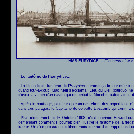
HMS EURYDICE
- (Courtesy of worl
Le fantôme de l'Eurydice…
La légende du fantôme de l'
Eurydice
commença le jour même de s
quand tout-à-coup, Mac Niell s'exclama "Dieu du Ciel, pourquoi ne fe
d'avoir la vision d'un navire qui remontait la Manche toutes voiles 
Après le naufrage, plusieurs personnes virent des apparitions d'
dans ces parages, le Capitaine de corvette Lipscomb qui commandai
Plus récemment, le 16 Octobre 1998, c'est le prince Edward qui e
demandant comment il pourrait bien illustrer le fantôme de la frégate
la mer. On s'empressa de le filmer mais comme il se rapprochait de