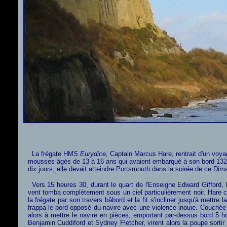
La frégate HMS
Eurydice,
Captain Marcus Hare, rentrait d'un voya
mousses âgés de 13 à 16 ans qui avaient embarqué à son bord 132 jo
dix jours, elle devait atteindre Portsmouth dans la soirée de ce D
V
ers 15 heures 30,
d
urant le quart de l'Enseigne Edward Gifford, l
vent tomba complètement sous un ciel particulièrement noir. Hare com
la frégate par son travers bâbord et la fit s'incliner jusqu'à mett
frappa le bord opposé du navire avec une violence inouie. Couchée p
alors à mettre le navire en pièces, emportant par-dessus bord 5 h
Benjamin Cuddiford et Sydney Fletcher, virent alors la poupe sortir 