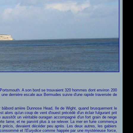
rs Portsmouth. A son bord se trouvaient 320 hommes dont environ 200
s une dernière escale aux Bermudes suivie d'une rapide traversée de
ur bâbord arrière Dunnose Head, Ile de Wight, quand brusquement le
t alors qu'un coup de vent d'ouest précédé d'un éclair fulgurant prit
ue aussitôt un véritable ouragan accompagné d'un fort grain de neige
te lame, et ne parvint plus à se relever. La mer en furie commença
t précis, devaient décéder peu après. Les deux autres, les gabiers
t consommé et l'
Eurydice
comme happée par une mystérieuse force,