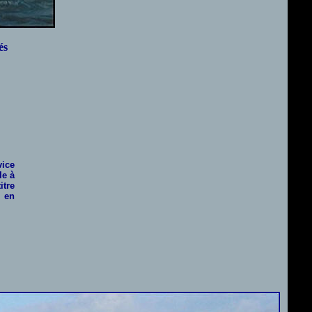
és
vice
le à
itre
 en