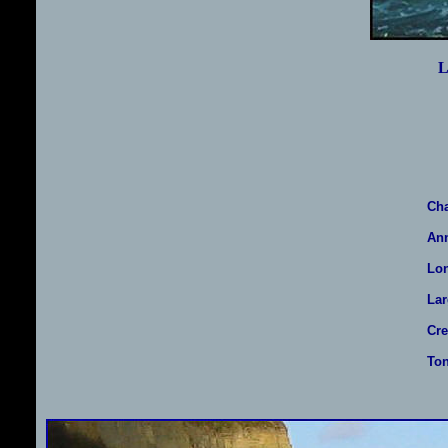
L
Cha
Ann
Lon
Lar
Cre
Ton