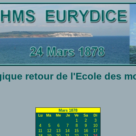
gique retour de l'Ecole des 
Mars 1878
Lu
Ma
Me
Je
Ve
Sa
Di
1
2
3
4
5
6
7
8
9
10
11
12
13
14
15
16
17
18
19
20
21
22
23
24