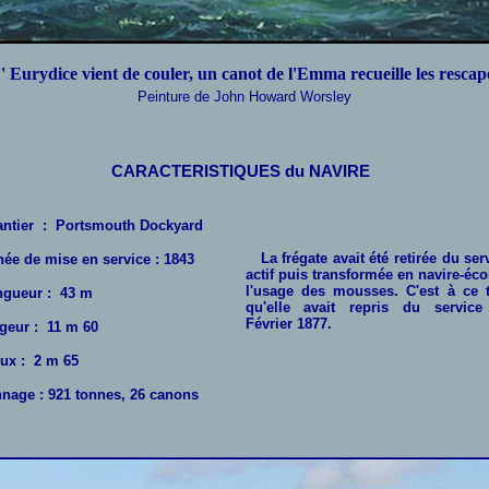
' Eurydice vient de couler, un canot de l'Emma recueille les rescap
Peinture de John Howard Worsley
CARACTERISTIQUES du NAVIRE
ntier : Portsmouth Dockyard
La frégate avait été retirée du ser
ée de mise en service : 1843
actif puis transformée en navire-éco
l'usage des mousses. C'est à ce t
gueur :
43 m
qu'elle avait repris du service
Février 1877.
geur :
11 m 60
ux :
2 m 65
nage : 921 tonnes, 26 canons