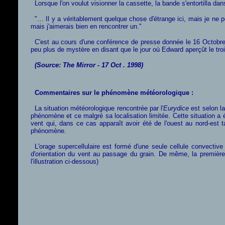
Lorsque l'on voulut visionner la cassette, la bande s'entortilla dan
"… Il y a véritablement quelque chose d'étrange ici, mais je ne p
mais j'aimerais bien en rencontrer un."
C'est au cours d'une conférence de presse donnée le 16 Octobre 
peu plus de mystère en disant que le jour où Edward aperçût le troi
(Source: The Mirror - 17 Oct . 1998)
Commentaires sur le phénomène météorologique :
La situation météorologique rencontrée par l'
Eurydice
est selon la
phénomène et ce malgré sa localisation limitée. Cette situation 
vent qui, dans ce cas apparaît avoir été de l'ouest au nord-est
phénomène.
L'orage supercellulaire est formé d'une seule cellule convectiv
d'orientation du vent au passage du grain. De même, la première 
l'illustration ci-dessous)