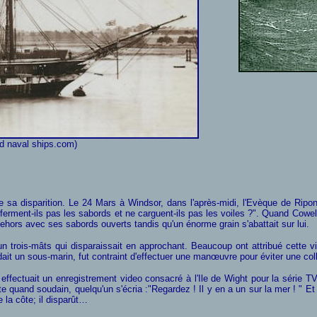
d naval ships.com)
a disparition. Le 24 Mars à Windsor, dans l'après-midi, l'Evèque de Ripon
rment-ils pas les sabords et ne carguent-ils pas les voiles ?". Quand Cowell l
dehors avec ses sabords ouverts tandis qu'un énorme grain s'abattait sur lui.
un trois-mâts qui disparaissait en approchant. Beaucoup ont attribué cette vi
t un sous-marin, fut contraint d'effectuer une manœuvre pour éviter une col
ffectuait un enregistrement video consacré à l'Ile de Wight pour la série TV
 quand soudain, quelqu'un s'écria :"Regardez ! Il y en a un sur la mer ! " Et e
 la côte; il disparût…