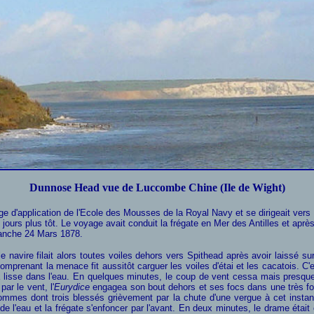
Dunnose Head vue de Luccombe Chine (Ile de Wight)
ge d'application de l'Ecole des Mousses de la Royal Navy et se dirigeait ve
urs plus tôt. Le voyage avait conduit la frégate en Mer des Antilles et aprè
imanche 24 Mars 1878.
e navire filait alors
toutes voiles dehors
vers Spithead après avoir laissé s
prenant la menace fit aussitôt carguer les voiles d'étai et les cacatois. C'es
re la lisse dans l'eau. En quelques minutes, le coup de vent cessa mais presq
ar le vent, l'
Eurydice
engagea son bout dehors et ses focs dans une très for
ommes dont trois blessés grièvement par la chute d'une vergue à cet instan
de l'eau et la frégate s'enfoncer par l'avant. En deux minutes, le drame étai