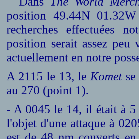
Dans
The World Merch
position 49.44N 01.32W
recherches effectuées 
position serait assez peu 
actuellement en notre posse
A 2115 le 13, le
Komet
se 
au 270 (point 1).
- A 0045 le 14, il était à 5
l'objet d'une attaque à 020
est de 48 nm couverts en