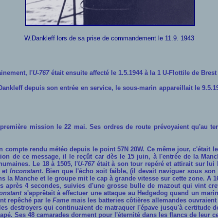
W.Dankleff lors de sa prise de commandement
le 11.9. 1943
ainement, l'
U-767
était ensuite affecté le 1.5.1944 à la 1 U-Flottile de Bres
leff depuis son entrée en service, le sous-marin appareillait le 9.5.1
emière mission le 22 mai. Ses ordres de route prévoyaient qu'au terme
'un compte rendu météo depuis le point 57N 20W. Ce même jour, c'était le 
ion de ce message, il le reçût car dès le 15 juin,
à l'entrée de la Manc
humaines. Le 18 à 1505, l'
U-767
était à son tour repéré et attirait sur lui
et
Inconstant
. Bien que l'écho soit faible, (il devait naviguer sous son
s la Manche et le groupe mit le cap à grande vitesse sur cette zone. A 1
ns après 4 secondes, suivies d'une grosse bulle de mazout qui vint cr
onstant
s'apprêtait à effectuer une attaque au Hedgedog quand un marin 
ent repêché par le
Fame
mais les batteries côtières allemandes ouvraient 
s destroyers qui continuaient de matraquer l'épave jusqu'à certitude de
apé. Ses 48 camarades dorment pour l'éternité dans les flancs de leur cer