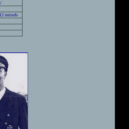
CV
 12 nœuds