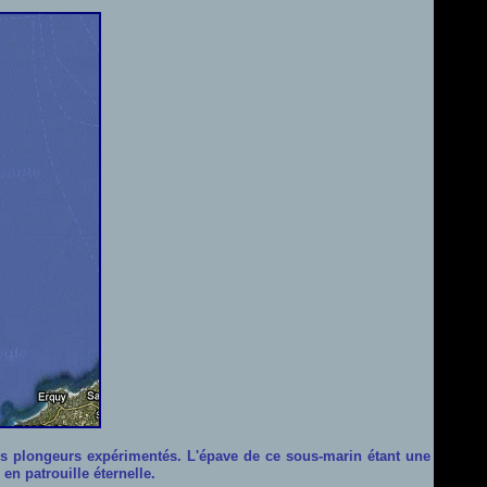
ns plongeurs expérimentés. L'épave de ce sous-marin étant une
en patrouille éternelle.