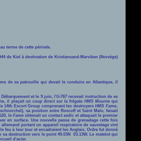
t au terme de cette période.
944 de Kiel à destination de Kristiansand-Marviken (Norvège)
 de sa patrouille qui devait le conduire en Atlantique, il
Débarquement et le 9 juin, l'
U-767
recevait instruction de se
he, il plaçait un coup direct sur la frégate
HMS Mourne
qui
 le
14th
Escort Group comprenant les destroyers
HMS
Fame
,
 schnorchel), sa position entre Roscoff et Saint Malo, faisait
620, le
Fame
obtenait un contact asdic et attaquait le premier
ever en surface. Une nouvelle passe de grenadage cette fois
allemand portant un appareil respiratoire de sauvetage vint
le feu à leur tour et encadraient les Anglais. Ordre fut donné
 sa destruction vers le point 49.03N
03.13W. Le matelot qui
cueil d'acier.