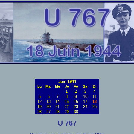
Juin 1944
Lu
Ma
Me
Je
Ve
Sa
Di
1
2
3
4
5
6
7
8
9
10
11
12
13
14
15
16
17
18
19
20
21
22
23
24
25
26
27
28
29
30
U 767