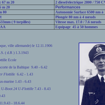
: 67 m 20
2 diesel/electrique 2800 / 750 
6 m 20
Performances
m 80
Autonomie Surface 6500 nm à
t
Plongée 80 nm à 4 nœuds
33mm ( 9 torpilles)
Vitesse max. 17.0 / 7.6 nœuds
AA
Equipage
45 à 50 hommes
que, ville allemande) le 12.11.1906
.S. ( d.R ) 1.3.1943
ttille Ecole
scorte de la Baltique 9.40 - 6.42
r Flottille
6.42 - 1.43
us-marine 1.43 - 6.43
t U-Boot
24 U-Flottille
7.43 - 8.43
9.43
.9.43 - 18.6.44