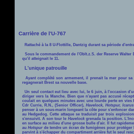
Carrière de l'U-767
Rattaché à la 8 U-Flottille, Dantzig durant sa période d'entr
Sous le commandement de l'Oblt.z.S. der Reserve Walter Dank
qu'il atteignait le 11.
L'unique patrouille
Ayant complété son armement, il prenait la mer pour sa pr
regagnerait Brest sa nouvelle base.
Un seul contact eut lieu avec lui, le 6 juin, à l'occasion d
diriger vers la Manche. Bien que n'ayant pas accusé récept
coulait en quelques minutes avec une lourde perte en vies 
Cdr Currie, R.N., (Senior Officer),
Havelock, Hotspur, Icarus
penser à un sous-marin longeant la côte pour s'enfoncer dan
au Hedgedog. Cette attaque se traduisit par trois explosio
s'ensuivit. A son tour le
Havelock
grenada la position. L'
Inc
en surface au milieu d'une grosse bulle d'air. Il fut rapidem
au
Hotspur
de tendre un écran de fumigènes pour protéger le
parvint à s'échapper du compartiment arrière fut le seul resc