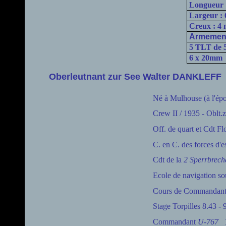
Longueur 
Largeur : 
Creux : 4 
Armemen
5 TLT de 5
6 x 20mm
Oberleutnant zur See Walter DANKLEFF
Né à Mulhouse (à l'épo
Crew II / 1935 - Oblt.z
Off. de quart et Cdt Flo
C. en C. des forces d'e
Cdt de la
2 Sperrbreche
Ecole de navigation so
Cours de Commandan
Stage Torpilles 8.43 - 
Commandant
U-767
11