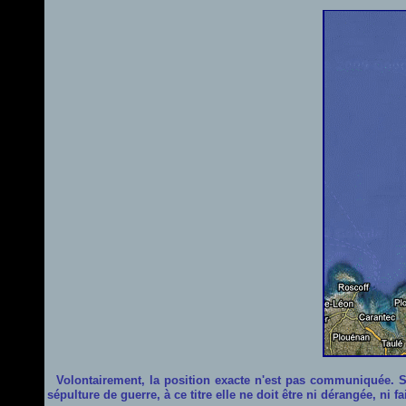
Volontairement, la position exacte n'est pas communiquée. S
sépulture de guerre, à ce titre elle ne doit être ni dérangée, ni 