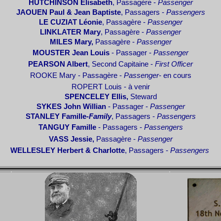
HUTCHINSON
Elisabeth
, Passagère -
Passenger
JAOUEN Paul & Jean Baptiste
, Passagers -
Passengers
LE CUZIAT
Léonie
, Passagère -
Passenger
LINKLATER
Mary
, Passagère -
Passenger
MILES Mary
,
Passagère -
Passenger
MOUSTER
Jean Louis
- Passager -
Passenger
PEARSON
Albert
, Second Capitaine -
First Officer
ROOKE Mary
-
Passagère -
Passenger
- en cours
ROPERT Louis - à venir
SPENCELEY
Ellis,
Steward
SYKES John Willian
- Passager -
Passenger
STANLEY
Famille-
Family
, Passagers -
Passengers
TANGUY Famille
- Passagers -
Passengers
VASS Jessie,
Passagère -
Passenger
WELLESLEY
Herbert & Charlotte
, Passagers -
Passengers