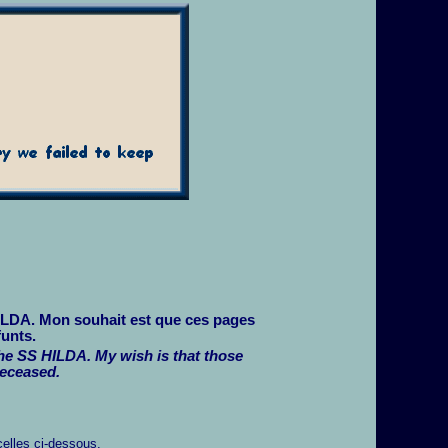
HILDA. Mon souhait est que ces pages
funts.
the SS HILDA. My wish is that those
deceased.
celles ci-dessous.