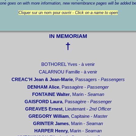
one goes on with more information, new remembrance pages will be added b
Cliquer sur un nom pour ouvrir -
Click on a name to open
IN MEMORIAM
†
BOTHOREL Yves - à venir
CALARNOU Famille - à venir
CREAC'H
Jean & Jean-Marie
, Passagers -
Passengers
DENHAM Alice
, Passagère -
Passenger
FONTAINE
Walter
, Marin -
Seaman
GAISFORD
Laura
, Passagère -
Passenger
GREAVES
Ernest,
Lieutenant -
2nd Officer
GREGORY
William
, Capitaine -
Master
GRINTER
James
, Marin -
Seaman
HARPER
Henry,
Marin -
Seaman