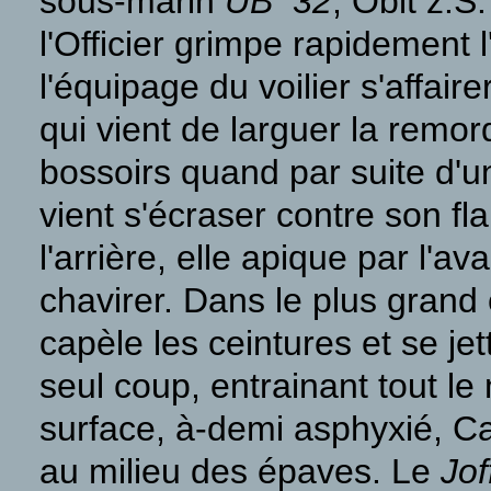
sous-marin
UB 32
, Oblt z.S
l'Officier grimpe rapidement l
l'équipage du voilier s'affair
qui vient de larguer la remo
bossoirs quand par suite d'u
vient s'écraser contre son f
l'arrière, elle apique par l'
chavirer. Dans le plus gran
capèle les ceintures et se jet
seul coup, entrainant tout l
surface, à-demi asphyxié, Ca
au milieu des épaves. Le
Jof