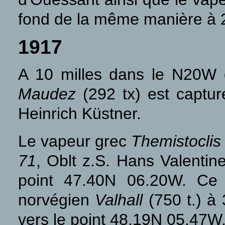
fond de la même manière à 25
1917
A 10 milles dans le N20W d
Maudez
(292 tx) est captu
Heinrich Küstner.
Le vapeur grec
Themistoclis
71
, Oblt z.S. Hans Valentin
point 47.40N 06.20W. Ce
norvégien
Valhall
(750 t.) à 
vers le point 48.19N 05.47W