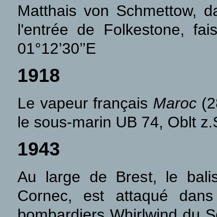
Matthais von Schmettow, da
l'entrée de Folkestone, fa
01°12’30’’E
1918
Le vapeur français
Maroc
(2
le sous-marin UB 74, Oblt z.S
1943
Au large de Brest, le bal
Cornec, est attaqué dans
bombardiers Whirlwind du Sq