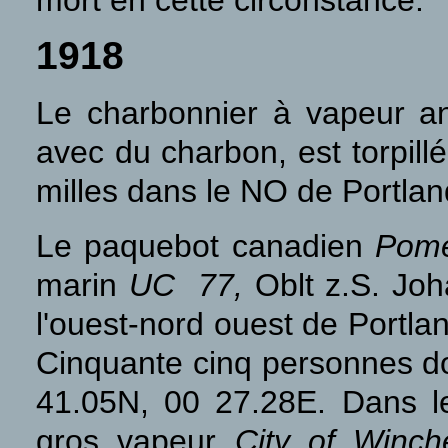
mort en cette circonstance.
1918
Le charbonnier à vapeur a
avec du charbon, est torpill
milles dans le NO de Portlan
Le paquebot canadien
Pome
marin
UC 77,
Oblt z.S. Joh
l'ouest-nord ouest de Portla
Cinquante cinq personnes do
41.05N, 00 27.28E. Dans 
gros vapeur
City of Winch