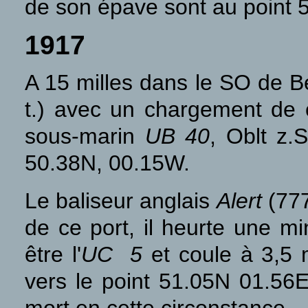
de son épave sont au point 
1917
A 15 milles dans le SO de 
t.) avec un chargement de 
sous-marin
UB 40
, Oblt z.
50.38N, 00.15W.
Le baliseur anglais
Alert
(777
de ce port, il heurte une mi
être l'
UC 5
et coule à 3,5
vers le point 51.05N 01.56