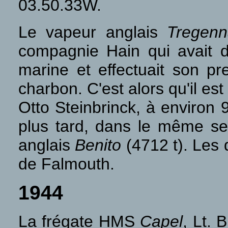
03.50.33W.
Le vapeur anglais
Tregen
compagnie Hain qui avait d
marine et effectuait son p
charbon. C'est alors qu'il est
Otto Steinbrinck, à environ
plus tard, dans le même sec
anglais
Benito
(4712 t). Les 
de Falmouth.
1944
La frégate HMS
Capel
, Lt. 