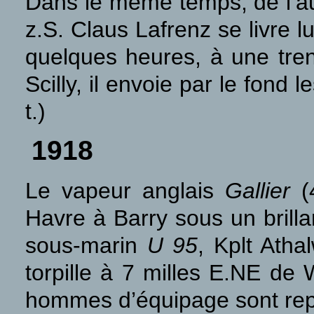
Dans le même temps, de l’au
z.S. Claus Lafrenz se livre 
quelques heures, à une tren
Scilly, il envoie par le fond
t.)
1918
Le vapeur anglais
Gallier
(
Havre à Barry sous un brillan
sous-marin
U 95
, Kplt Atha
torpille à 7 milles E.NE de
hommes d’équipage sont rep