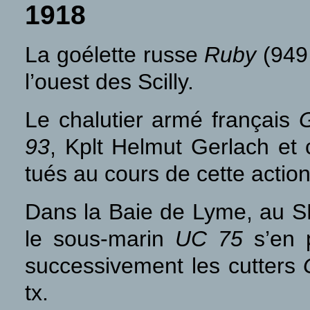
1918
La goélette russe
Ruby
(949 
l’ouest des Scilly.
Le chalutier armé français
G
93
, Kplt Helmut Gerlach et
tués au cours de cette action
Dans la Baie de Lyme, au SE
le sous-marin
UC 75
s’en p
successivement les cutters
tx.