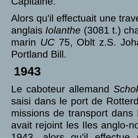
Capitaine.
Alors qu'il effectuait une tr
anglais
Iolanthe
(3081 t.) cha
marin
UC
75, Oblt z.S. Jo
Portland Bill.
1943
Le caboteur allemand
Scho
saisi dans le port de Rotter
missions de transport dans 
avait rejoint les Iles anglo
1943, alors qu'il effectu