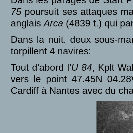
Dans les parages de Start Po
75
poursuit ses attaques ma
anglais
Arca
(4839 t.) qui pa
Dans la nuit, deux sous-mar
torpillent 4 navires:
Tout d'abord l’
U 84
, Kplt Wa
vers le point 47.45N 04.2
Cardiff à Nantes avec du char