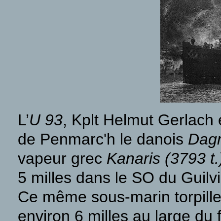
L’
U 93
, Kplt Helmut Gerlach 
de Penmarc'h le danois
Dag
vapeur grec
Kanaris (3793 t
5 milles dans le SO du Guilvin
Ce même sous-marin torpille
environ 6 milles au large d