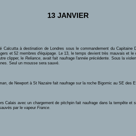
13 JANVIER
tté Calcutta à destination de Londres sous le commandement du Capitaine D
ers et 52 membres d'équipage. Le 13, le temps devient très mauvais et le cl
utre clipper, le
Reliance
, avait fait naufrage l'année précédente. Sous la viol
nnes. Seul un mousse sera sauvé.
man
, de Newport à St Nazaire fait naufrage sur la roche Bigornic au SE des 
s Calais avec un chargement de pitchpin fait naufrage dans la tempête et s
 sauvés par le vapeur
France
.