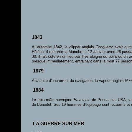
1843
A l'automne 1842, le clipper anglais
Conqueror
avait qui
Hélène, il remonte la Manche le 12 Janvier avec 26 passag
30, il fait côte en un lieu pas très éloigné du point où un a
presque immédiatement, entrainant dans la mort 77 perso
1879
A la suite d'une erreur de navigation, le vapeur anglais
Nor
1884
Le trois-mâts norvégien
Havelock
, de Pensacola, USA, ver
de Bénodet. Ses 19 hommes d'équipage sont recueillis et
LA GUERRE SUR MER