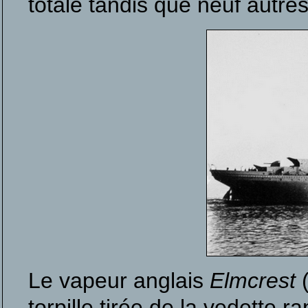
totale tandis que neuf aut
Le vapeur anglais
Elmcrest
(
torpille tirée de la vedette 