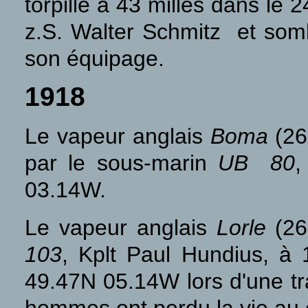
torpillé à 43 milles dans le
z.S. Walter Schmitz et som
son équipage.
1918
Le vapeur anglais
Boma
(26
par le sous-marin
UB 80
,
03.14W.
Le vapeur anglais
Lorle
(268
103
, Kplt Paul Hundius, à 
49.47N 05.14W lors d'une tr