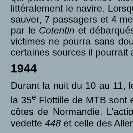
littéralement le navire. Lors
sauver, 7 passagers et 4 mem
par le
Cotentin
et débarqués
victimes ne pourra sans dou
certaines sources il pourrait a
1944
Durant la nuit du 10 au 11, l
e
la 35
Flottille de MTB sont
côtes de Normandie. L’acti
vedette
448
et celle des Al