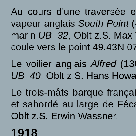
Au cours d'une traversée 
vapeur anglais
South Point
(
marin
UB 32
, Oblt z.S. Max
coule vers le point 49.43N 0
Le voilier anglais
Alfred
(130
UB 40
, Oblt z.S. Hans Howa
Le trois-mâts barque frança
et sabordé au large de Féc
Oblt z.S. Erwin Wassner.
1918