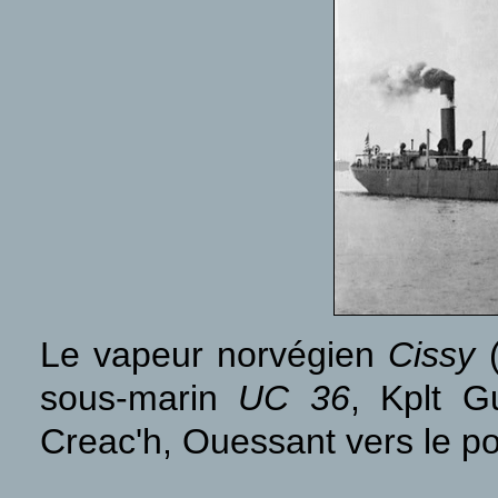
Le vapeur norvégien
Cissy
(
sous-marin
UC 36
, Kplt G
Creac'h, Ouessant vers le po