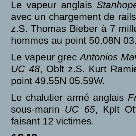
Le vapeur anglais
Stanhop
avec un chargement de rails 
z.S. Thomas Bieber à 7 mille
hommes au point 50.08N 03
Le vapeur grec
Antonios Ma
UC 48
, Oblt z.S. Kurt Rami
point 49.55N 05.59W.
Le chalutier armé anglais
F
sous-marin
UC 65
, Kplt O
faisant 12 victimes.