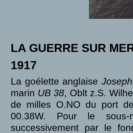
LA GUERRE SUR ME
1917
La goélette anglaise
Joseph
marin
UB 38
, Oblt z.S. Wilh
de milles O.NO du port de
00.38W. Pour le sous-m
successivement par le fo