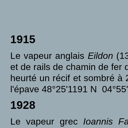
1915
Le vapeur anglais
Eildon
(13
et de rails de chamin de fer 
heurté un récif et sombré à 
l'épave
48°25'1191
N
04°55
1928
Le vapeur grec
Ioannis Fa